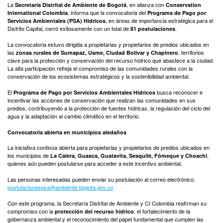
La
, en alianza con
Secretaría Distrital de Ambiente de Bogotá
Conservation
, informa que la convocatoria del
International Colombia
Programa de Pago por
, en áreas de importancia estratégica para el
Servicios Ambientales (PSA) Hídricos
Distrito Capital, cerró exitosamente con un total de
.
81 postulaciones
La convocatoria estuvo dirigida a propietarias y propietarios de predios ubicados en
las
, territorios
zonas rurales de Sumapaz, Usme, Ciudad Bolívar y Chapinero
clave para la protección y conservación del recurso hídrico que abastece a la ciudad.
La alta participación refleja el compromiso de las comunidades rurales con la
conservación de los ecosistemas estratégicos y la sostenibilidad ambiental.
El
busca reconocer e
Programa de Pago por Servicios Ambientales Hídricos
incentivar las acciones de conservación que realizan las comunidades en sus
predios, contribuyendo a la protección de fuentes hídricas, la regulación del ciclo del
agua y la adaptación al cambio climático en el territorio.
Convocatoria abierta en municipios aledaños
La iniciativa continúa abierta para propietarias y propietarios de predios ubicados en
los municipios de
,
La Calera, Guasca, Guatavita, Sesquilé, Fómeque y Choachí
quienes aún pueden postularse para acceder a este incentivo ambiental.
Las personas interesadas pueden enviar su postulación al correo electrónico:
postulacionespsa@ambiente-bogota.gov.co
Con este programa, la Secretaría Distrital de Ambiente y CI Colombia reafirman su
compromiso con la
, el fortalecimiento de la
protección del recurso hídrico
gobernanza ambiental y el reconocimiento del papel fundamental que cumplen las