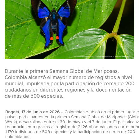
Durante la primera Semana Global de Mariposas,
Colombia alcanzó el mayor número de registros a nivel
mundial, impulsada por la participación de cerca de 200
ciudadanos en diferentes regiones y la documentación
de más de 500 especies.
Bogotá, 17 de junio de 2026 –
Colombia se ubicó en el primer lugar e
países participantes en la primera Semana Global de Mariposas (Global
Week), desarrollada entre el 30 de mayo y el 7 de junio. El país alcan
reconocimiento gracias al registro de 2.126 observaciones correspon
1.170 individuos de 509 especies y la participación de cerca de 200
colombianos.