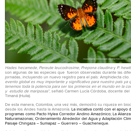
Hades hecamede
,
Pereute leucodrosime
,
Prepona claudina
y
P. hewi
son algunas de las especies que fueron observadas durante las dife
jornadas, incluyendo un nuevo registro para el país: Amphidecta clio. 
evento global es muy importante y significativo para nuestro país ya 
tenemos toda la potencia para ser los primeros en el mundo en la co
y estudio de mariposas
”, señaló Carmen Lucía Córdoba, docente del
Timaná (Huila).
De esta manera, Colombia, una vez más, demostró su riqueza en biod
desde los Andes hasta la Amazonía.
La iniciativa contó con el apoyo d
programas como Pacto Hylea Corredor Andino Amazónico; La Alianza 
Naturamazonas; Ordenamiento Alrededor del Agua y Adaptación Climát
Paisaje Chingaza – Sumapaz – Guerrero – Guacheneque.