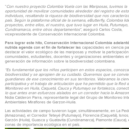
“
Con nuestro proyecto Colombia Vuela con las Mariposas, tuvimos la
oportunidad de movilizar comunidades alrededor del registro de esto
individuos, resaltando la riqueza de biodiversidad que nos caracteri
país. Según la plataforma oficial de la semana, eButterfly, Colombia li
proyectos, entre ellos, el nuestro, que tuvo lugar en Huila, Putumayo,
Cundinamarca, entre otros departamentos
”, aseguró Carlos Costa,
vicepresidente de Conservación Internacional Colombia.
Para lograr este hito, Conservación Internacional Colombia adelant
nutrida agenda con el fin de fortalecer las
capacidades en ciencia par
destacar el valor ecológico de las mariposas y motivar la participació
comunidades, estudiantes, docentes y organizaciones ambientales en
generación de información sobre la biodiversidad colombiana.
“Es fundamental que los niños participen en estos espacios, conozca
biodiversidad y se apropien de su cuidado. Queremos que se convie
guardianes de ese conocimiento en sus territorios. Valoramos la cien
participativa y el trabajo de articulación que ha permitido que la Red 
Monitoreo en Huila, Caquetá, Cauca y Putumayo se fortalezca, conec
lo que antes eran esfuerzos aislados en un corredor hacia la Amazon
Nidia Calderon Parra, representante legal del Grupo de Monitoreo Int
Ambientales Miraflores de Garzon-Huila.
Las actividades de campo tuvieron lugar, simultáneamente, en La Ped
(Amazonas), el Corredor Teteyé (Putumayo), Florencia (Caquetá), Isnos, 
Garzón (Huila), Guasca y Guatavita (Cundinamarca), Piamonte (Cauca), 
zonas de importancia ecológica en el país.