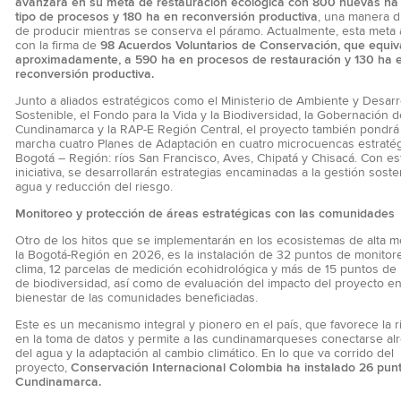
avanzará en su meta de restauración ecológica con 800 nuevas ha
tipo de procesos y 180 ha en reconversión productiva
, una manera d
de producir mientras se conserva el páramo. Actualmente, esta meta
con la firma de
98 Acuerdos Voluntarios de Conservación, que equiv
aproximadamente, a 590 ha en procesos de restauración y 130 ha 
reconversión productiva.
Junto a aliados estratégicos como el Ministerio de Ambiente y Desarr
Sostenible, el Fondo para la Vida y la Biodiversidad, la Gobernación d
Cundinamarca y la RAP-E Región Central, el proyecto también pondrá
marcha cuatro Planes de Adaptación en cuatro microcuencas estratég
Bogotá – Región: ríos San Francisco, Aves, Chipatá y Chisacá. Con es
iniciativa, se desarrollarán estrategias encaminadas a la gestión soste
agua y reducción del riesgo.
Monitoreo y protección de áreas estratégicas con las comunidades
Otro de los hitos que se implementarán en los ecosistemas de alta 
la Bogotá-Región en 2026, es la instalación de 32 puntos de monitor
clima, 12 parcelas de medición ecohidrológica y más de 15 puntos de
de biodiversidad, así como de evaluación del impacto del proyecto en
bienestar de las comunidades beneficiadas.
Este es un mecanismo integral y pionero en el país, que favorece la 
en la toma de datos y permite a las cundinamarqueses conectarse al
del agua y la adaptación al cambio climático. En lo que va corrido del
proyecto,
Conservación Internacional Colombia ha instalado 26 pun
Cundinamarca.