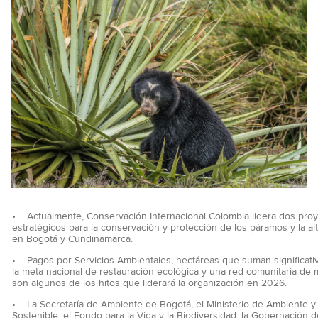
• Actualmente, Conservación Internacional Colombia lidera dos pro
estratégicos para la conservación y protección de los páramos y la a
en Bogotá y Cundinamarca.
• Pagos por Servicios Ambientales, hectáreas que suman significat
la meta nacional de restauración ecológica y una red comunitaria de 
son algunos de los hitos que liderará la organización en 2026.
• La Secretaría de Ambiente de Bogotá, el Ministerio de Ambiente y
Sostenible, el Fondo para la Vida y la Biodiversidad, la Gobernación d