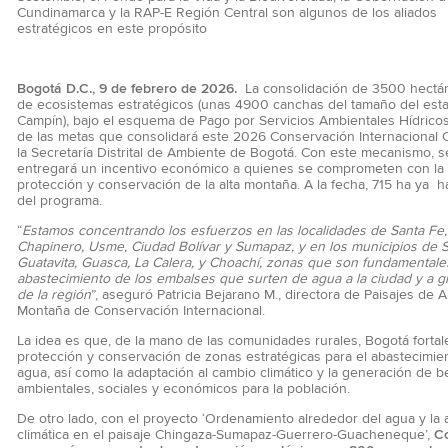
Cundinamarca y la RAP-E Región Central son algunos de los aliados
estratégicos en este propósito
Bogotá D.C., 9 de febrero de 2026.
La consolidación de 3500 hectár
de ecosistemas estratégicos (unas 4900 canchas del tamaño del esta
Campín), bajo el esquema de Pago por Servicios Ambientales Hídricos
de las metas que consolidará este 2026 Conservación Internacional 
la Secretaría Distrital de Ambiente de Bogotá. Con este mecanismo, s
entregará un incentivo económico a quienes se comprometen con la
protección y conservación de la alta montaña. A la fecha, 715 ha ya 
del programa.
“
Estamos concentrando los esfuerzos en las localidades de Santa Fe,
Chapinero, Usme, Ciudad Bolívar y Sumapaz, y en los municipios de S
Guatavita, Guasca, La Calera, y Choachí, zonas que son fundamentale
abastecimiento de los embalses que surten de agua a la ciudad y a g
de la región
”, aseguró Patricia Bejarano M., directora de Paisajes de A
Montaña de Conservación Internacional.
La idea es que, de la mano de las comunidades rurales, Bogotá fortal
protección y conservación de zonas estratégicas para el abastecimie
agua, así como la adaptación al cambio climático y la generación de b
ambientales, sociales y económicos para la población.
De otro lado, con el proyecto ‘Ordenamiento alrededor del agua y la 
climática en el paisaje Chingaza-Sumapaz-Guerrero-Guacheneque’,
C