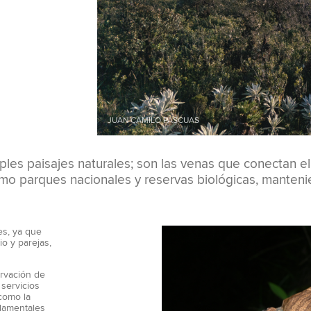
JUAN CAMILO PASCUAS
es paisajes naturales; son las venas que conectan el
o parques nacionales y reservas biológicas, mantenien
es, ya que
o y parejas,
ervación de
 servicios
 como la
ndamentales