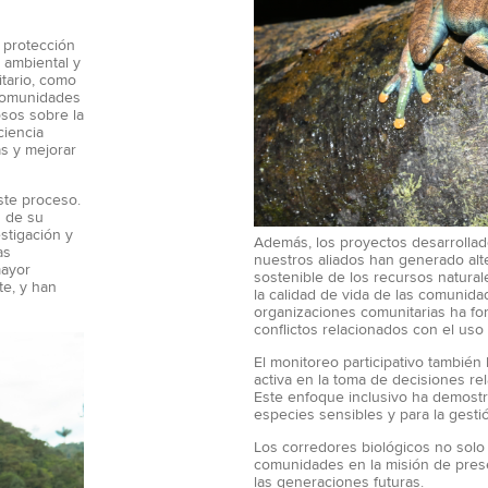
 protección
a ambiental y
itario, como
 comunidades
osos sobre la
ciencia
s y mejorar
ste proceso.
d de su
stigación y
Además, los proyectos desarrolla
as
nuestros aliados han generado alt
mayor
sostenible de los recursos natural
te, y han
la calidad de vida de las comunid
organizaciones comunitarias ha for
conflictos relacionados con el uso
El monitoreo participativo tambié
activa en la toma de decisiones re
Este enfoque inclusivo ha demostr
especies sensibles y para la gestió
Los corredores biológicos no solo
comunidades en la misión de prese
las generaciones futuras.